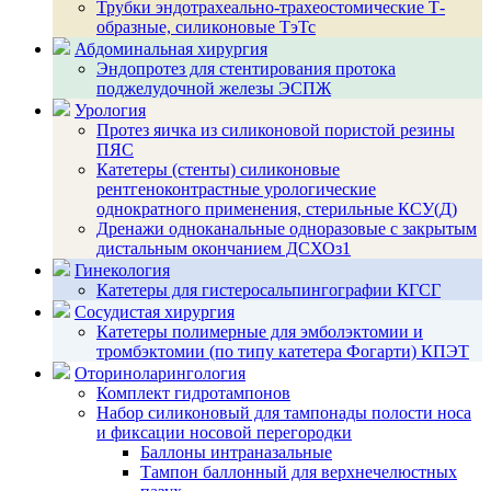
Трубки эндотрахеально-трахеостомические Т-
образные, силиконовые ТэТс
Абдоминальная хирургия
Эндопротез для стентирования протока
поджелудочной железы ЭСПЖ
Урология
Протез яичка из силиконовой пористой резины
ПЯС
Катетеры (стенты) силиконовые
рентгеноконтрастные урологические
однократного применения, стерильные КСУ(Д)
Дренажи одноканальные одноразовые с закрытым
дистальным окончанием ДСХОз1
Гинекология
Катетеры для гистеросальпингографии КГСГ
Сосудистая хирургия
Катетеры полимерные для эмболэктомии и
тромбэктомии (по типу катетера Фогарти) КПЭТ
Оториноларингология
Комплект гидротампонов
Набор силиконовый для тампонады полости носа
и фиксации носовой перегородки
Баллоны интраназальные
Тампон баллонный для верхнечелюстных