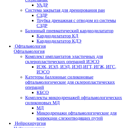
УАДР
Система закрытая для дренирования ран
СЗДР
Трубка дренажная с отводом из системы
СЗДР
Балонный пневматический кардиодилататор
Кардиодилататор КД
Кардиодилататор КДЭ
Офтальмология
Офтальмология
Комплект имплантатов эластичных для
склеропластических операций ИЭСО
ИЭК, ИЭЛ, ИЭД, ИЭП,ИГТ, ИГЖ, ИГС,
ИЭСО
Катетеры баллонные силиконовые
офтальмологические для склеропластических
операций
КБСО
Комплекты микродренажей офтальмологических
силиконовых МД
МД
Микродренажи офтальмологические для
коррекции слезоотводящих путей
Нейрохирургия