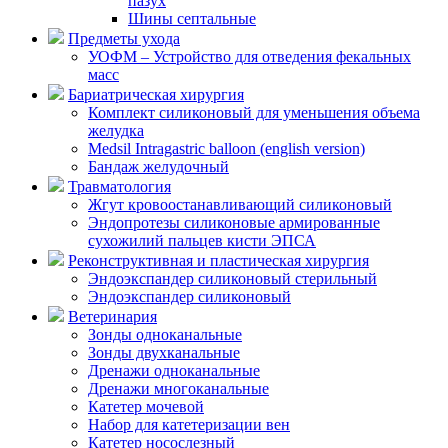
пазух
Шины септальные
Предметы ухода
УОФМ – Устройство для отведения фекальных
масс
Бариатрическая хирургия
Комплект силиконовый для уменьшения объема
желудка
Medsil Intragastric balloon (english version)
Бандаж желудочный
Травматология
Жгут кровоостанавливающий силиконовый
Эндопротезы силиконовые армированные
сухожилий пальцев кисти ЭПСА
Реконструктивная и пластическая хирургия
Эндоэкспандер силиконовый стерильный
Эндоэкспандер силиконовый
Ветеринария
Зонды одноканальные
Зонды двухканальные
Дренажи одноканальные
Дренажи многоканальные
Катетер мочевой
Набор для катетеризации вен
Катетер носослезный