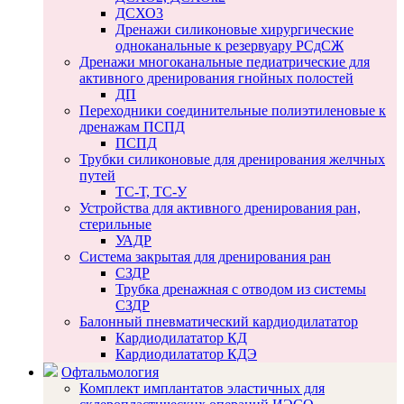
ДСХО3
Дренажи силиконовые хирургические
одноканальные к резервуару РСдСЖ
Дренажи многоканальные педиатрические для
активного дренирования гнойных полостей
ДП
Переходники соединительные полиэтиленовые к
дренажам ПСПД
ПСПД
Трубки силиконовые для дренирования желчных
путей
ТС-Т, ТС-У
Устройства для активного дренирования ран,
стерильные
УАДР
Система закрытая для дренирования ран
СЗДР
Трубка дренажная с отводом из системы
СЗДР
Балонный пневматический кардиодилататор
Кардиодилататор КД
Кардиодилататор КДЭ
Офтальмология
Комплект имплантатов эластичных для