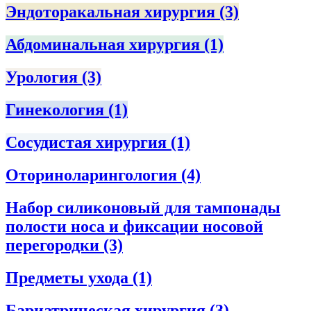
Эндоторакальная хирургия
(3)
Абдоминальная хирургия
(1)
Урология
(3)
Гинекология
(1)
Сосудистая хирургия
(1)
Оториноларингология
(4)
Набор силиконовый для тампонады
полости носа и фиксации носовой
перегородки
(3)
Предметы ухода
(1)
Бариатрическая хирургия
(3)