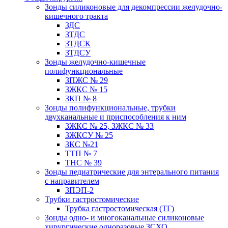
Зонды силиконовые для декомпрессии желудочно-
кишечного тракта
ЗДС
ЗТДС
ЗТДСК
ЗТДСУ
Зонды желудочно-кишечные
полифункциональные
ЗПЖС № 29
ЗЖКС № 15
ЗКП № 8
Зонды полифункциональные, трубки
двухканальные и приспособления к ним
ЗЖКС № 25, ЗЖКС № 33
ЗЖКСУ № 25
ЗКС №21
ТТП № 7
ТНС № 39
Зонды педиатрические для энтерального питания
с направителем
ЗПЭП-2
Трубки гастростомические
Трубка гастростомическая (ТГ)
Зонды одно- и многоканальные силиконовые
хирургические одноразовые ЗСХО