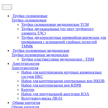
Трубки силиконовые
Трубки силиконовые
Трубки силиконовые медицинские ТСМ
Трубки двухканальные (по типу трубчатого
элемента ТДС)
Трубки двухпросветные кремнийорганические для
промывания с аспирацией гнойных полостей
ТММК
Трубки полимерные медицинские
Трубки полимерные медицинские
Трубки пластмассовые медицинские - ТПМ
Анестезиология
Анестезиология
Набор для катетеризации крупных кровеносных
сосудов НКС
Набор для катетеризации центральных вен НКЦВ
Набор для катетеризации вен КПРВ
Катетер
Набор для эпидуральной анестезии НЭА
Воздуховод-маска ЛВ-01
Общая хирургия
Общая хирургия