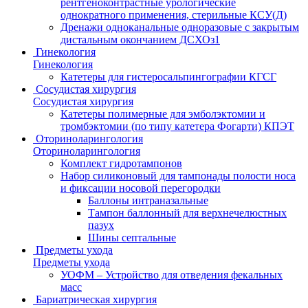
рентгеноконтрастные урологические
однократного применения, стерильные КСУ(Д)
Дренажи одноканальные одноразовые с закрытым
дистальным окончанием ДСХОз1
Гинекология
Гинекология
Катетеры для гистеросальпингографии КГСГ
Сосудистая хирургия
Сосудистая хирургия
Катетеры полимерные для эмболэктомии и
тромбэктомии (по типу катетера Фогарти) КПЭТ
Оториноларингология
Оториноларингология
Комплект гидротампонов
Набор силиконовый для тампонады полости носа
и фиксации носовой перегородки
Баллоны интраназальные
Тампон баллонный для верхнечелюстных
пазух
Шины септальные
Предметы ухода
Предметы ухода
УОФМ – Устройство для отведения фекальных
масс
Бариатрическая хирургия