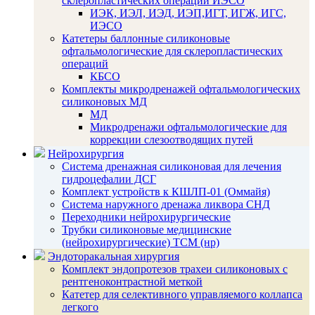
склеропластических операций ИЭСО
ИЭК, ИЭЛ, ИЭД, ИЭП,ИГТ, ИГЖ, ИГС,
ИЭСО
Катетеры баллонные силиконовые
офтальмологические для склеропластических
операций
КБСО
Комплекты микродренажей офтальмологических
силиконовых МД
МД
Микродренажи офтальмологические для
коррекции слезоотводящих путей
Нейрохирургия
Система дренажная силиконовая для лечения
гидроцефалии ДСГ
Комплект устройств к КШЛП-01 (Оммайя)
Система наружного дренажа ликвора СНД
Переходники нейрохирургические
Трубки силиконовые медицинские
(нейрохирургические) ТСМ (нр)
Эндоторакальная хирургия
Комплект эндопротезов трахеи силиконовых с
рентгеноконтрастной меткой
Катетер для селективного управляемого коллапса
легкого