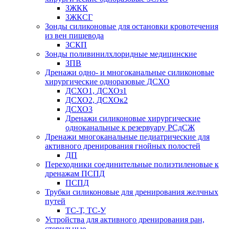
ЗЖКК
ЗЖКСГ
Зонды силиконовые для остановки кровотечения
из вен пищевода
ЗСКП
Зонды поливинилхлоридные медицинские
ЗПВ
Дренажи одно- и многоканальные силиконовые
хирургические одноразовые ДСХО
ДСХО1, ДСХОз1
ДСХО2, ДСХОк2
ДСХО3
Дренажи силиконовые хирургические
одноканальные к резервуару РСдСЖ
Дренажи многоканальные педиатрические для
активного дренирования гнойных полостей
ДП
Переходники соединительные полиэтиленовые к
дренажам ПСПД
ПСПД
Трубки силиконовые для дренирования желчных
путей
ТС-Т, ТС-У
Устройства для активного дренирования ран,
стерильные