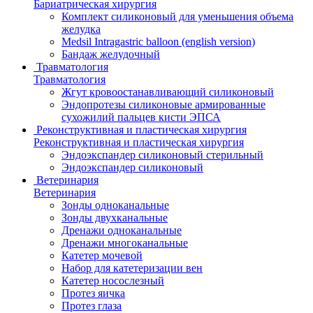
Бариатрическая хирургия
Комплект силиконовый для уменьшения объема
желудка
Medsil Intragastric balloon (english version)
Бандаж желудочный
Травматология
Травматология
Жгут кровоостанавливающий силиконовый
Эндопротезы силиконовые армированные
сухожилий пальцев кисти ЭПСА
Реконструктивная и пластическая хирургия
Реконструктивная и пластическая хирургия
Эндоэкспандер силиконовый стерильный
Эндоэкспандер силиконовый
Ветеринария
Ветеринария
Зонды одноканальные
Зонды двухканальные
Дренажи одноканальные
Дренажи многоканальные
Катетер мочевой
Набор для катетеризации вен
Катетер носослезный
Протез яичка
Протез глаза