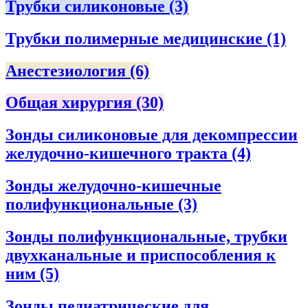
Трубки силиконовые
(3)
Трубки полимерные медицинские
(1)
Анестезиология
(6)
Общая хирургия
(30)
Зонды силиконовые для декомпрессии
желудочно-кишечного тракта
(4)
Зонды желудочно-кишечные
полифункциональные
(3)
Зонды полифункциональные, трубки
двухканальные и приспособления к
ним
(5)
Зонды педиатрические для