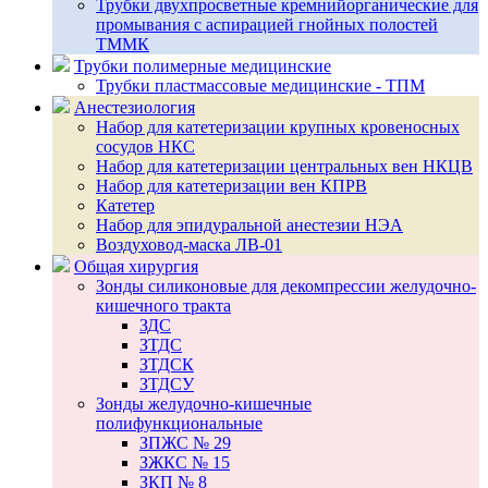
Трубки двухпросветные кремнийорганические для
промывания с аспирацией гнойных полостей
ТММК
Трубки полимерные медицинские
Трубки пластмассовые медицинские - ТПМ
Анестезиология
Набор для катетеризации крупных кровеносных
сосудов НКС
Набор для катетеризации центральных вен НКЦВ
Набор для катетеризации вен КПРВ
Катетер
Набор для эпидуральной анестезии НЭА
Воздуховод-маска ЛВ-01
Общая хирургия
Зонды силиконовые для декомпрессии желудочно-
кишечного тракта
ЗДС
ЗТДС
ЗТДСК
ЗТДСУ
Зонды желудочно-кишечные
полифункциональные
ЗПЖС № 29
ЗЖКС № 15
ЗКП № 8