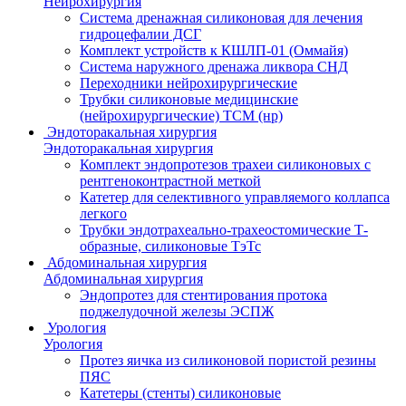
Нейрохирургия
Система дренажная силиконовая для лечения
гидроцефалии ДСГ
Комплект устройств к КШЛП-01 (Оммайя)
Система наружного дренажа ликвора СНД
Переходники нейрохирургические
Трубки силиконовые медицинские
(нейрохирургические) ТСМ (нр)
Эндоторакальная хирургия
Эндоторакальная хирургия
Комплект эндопротезов трахеи силиконовых с
рентгеноконтрастной меткой
Катетер для селективного управляемого коллапса
легкого
Трубки эндотрахеально-трахеостомические Т-
образные, силиконовые ТэТс
Абдоминальная хирургия
Абдоминальная хирургия
Эндопротез для стентирования протока
поджелудочной железы ЭСПЖ
Урология
Урология
Протез яичка из силиконовой пористой резины
ПЯС
Катетеры (стенты) силиконовые