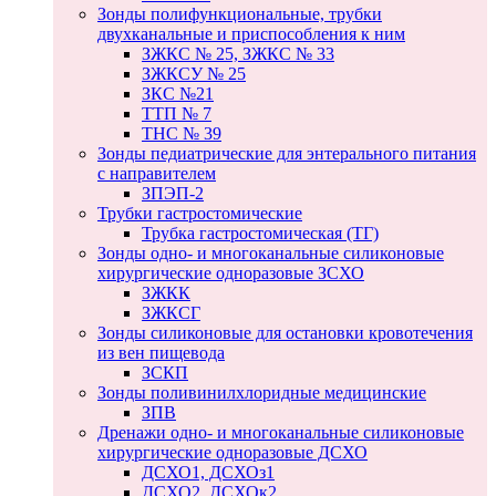
Зонды полифункциональные, трубки
двухканальные и приспособления к ним
ЗЖКС № 25, ЗЖКС № 33
ЗЖКСУ № 25
ЗКС №21
ТТП № 7
ТНС № 39
Зонды педиатрические для энтерального питания
с направителем
ЗПЭП-2
Трубки гастростомические
Трубка гастростомическая (ТГ)
Зонды одно- и многоканальные силиконовые
хирургические одноразовые ЗСХО
ЗЖКК
ЗЖКСГ
Зонды силиконовые для остановки кровотечения
из вен пищевода
ЗСКП
Зонды поливинилхлоридные медицинские
ЗПВ
Дренажи одно- и многоканальные силиконовые
хирургические одноразовые ДСХО
ДСХО1, ДСХОз1
ДСХО2, ДСХОк2