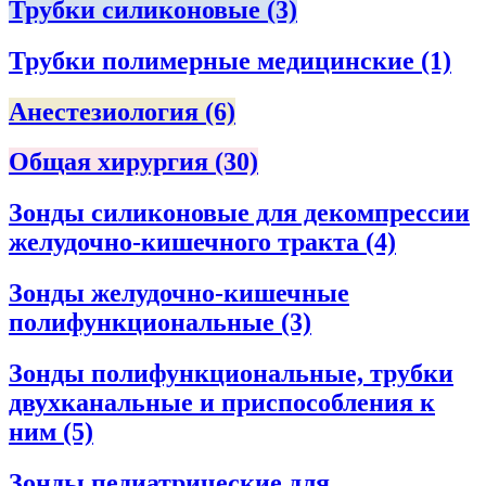
Трубки силиконовые
(3)
Трубки полимерные медицинские
(1)
Анестезиология
(6)
Общая хирургия
(30)
Зонды силиконовые для декомпрессии
желудочно-кишечного тракта
(4)
Зонды желудочно-кишечные
полифункциональные
(3)
Зонды полифункциональные, трубки
двухканальные и приспособления к
ним
(5)
Зонды педиатрические для