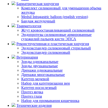
Бариатрическая хирургия
Комплект силиконовый для уменьшения объема
желудка
Medsil Intragastric balloon (english version)
Бандаж желудочный
Травматология
Жгут кровоостанавливающий силиконовый
Эндопротезы силиконовые армированные
сухожилий пальцев кисти ЭПСА
Реконструктивная и пластическая хирургия
Эндоэкспандер силиконовый стерильный
Эндоэкспандер силиконовый
Ветеринария
Зонды одноканальные
Зонды двухканальные
Дренажи одноканальные
Дренажи многоканальные
Катетер мочевой
Набор для катетеризации вен
Катетер носослезный
Протез яичка
Протез глаза
Набор для промывания кишечника
Технические изделия