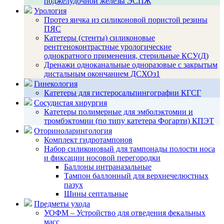
поджелудочной железы ЭСПЖ
Урология
Протез яичка из силиконовой пористой резины
ПЯС
Катетеры (стенты) силиконовые
рентгеноконтрастные урологические
однократного применения, стерильные КСУ(Д)
Дренажи одноканальные одноразовые с закрытым
дистальным окончанием ДСХОз1
Гинекология
Катетеры для гистеросальпингографии КГСГ
Сосудистая хирургия
Катетеры полимерные для эмболэктомии и
тромбэктомии (по типу катетера Фогарти) КПЭТ
Оториноларингология
Комплект гидротампонов
Набор силиконовый для тампонады полости носа
и фиксации носовой перегородки
Баллоны интраназальные
Тампон баллонный для верхнечелюстных
пазух
Шины септальные
Предметы ухода
УОФМ – Устройство для отведения фекальных
масс