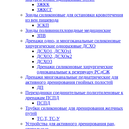
ЗЖКК
ЗЖКСГ
Зонды силиконовые для остановки кровотечения
из вен пищевода
ЗСКП
Зонды поливинилхлоридные медицинские
ЗПВ
Дренажи одно- и многоканальные силиконовые
хирургические одноразовые ДСХО
ДСХО1, ДСХОз1
ДСХО2, ДСХОк2
ДСХО3
Дренажи силиконовые хирургические
одноканальные к резервуару РСдСЖ
Дренажи многоканальные педиатрические для
активного дренирования гнойных полостей
ДП
Переходники соединительные полиэтиленовые к
дренажам ПСПД
ПСПД
Трубки силиконовые для дренирования желчных
путей
ТС-Т, ТС-У
Устройства для активного дренирования ран,
стерильные