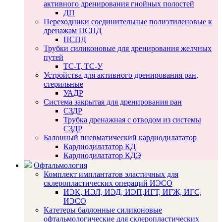
активного дренирования гнойных полостей
ДП
Переходники соединительные полиэтиленовые к
дренажам ПСПД
ПСПД
Трубки силиконовые для дренирования желчных
путей
ТС-Т, ТС-У
Устройства для активного дренирования ран,
стерильные
УАДР
Система закрытая для дренирования ран
СЗДР
Трубка дренажная с отводом из системы
СЗДР
Балонный пневматический кардиодилататор
Кардиодилататор КД
Кардиодилататор КДЭ
Офтальмология
Комплект имплантатов эластичных для
склеропластических операций ИЭСО
ИЭК, ИЭЛ, ИЭД, ИЭП,ИГТ, ИГЖ, ИГС,
ИЭСО
Катетеры баллонные силиконовые
офтальмологические для склеропластических