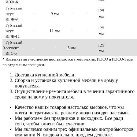
ИЭЖ-6
Губчатый
125
жгут
-
9 мм
-
-
мм
ИГЖ-9
Губчатый
125
жгут
-
11 мм
-
-
мм
ИГЖ-11
Губчатый
125
9
сегмент
-
-
5 мм
-
мм
ИГС-5
* Имплантаты эластичные поставляются в комплектах ИЭСО и ИЭСО-1 или
по отдельным позициям.
Доставка купленной мебели.
Сборка и установка купленной мебели на дому у
покупателя.
Осуществление ремонта мебели в течении гарантийного
срока на дому у покупателя.
Качество наших товаров настолько высокое, что мы
почти не тратимся на рекламу, люди находят нас сами.
Мы работаем без праздников и выходных. Все ради
того, чтобы клиент был счастлив.
Мы являемся одним трех официальных дистрибьюторов
компании N, следовательно, продаем дешевле.