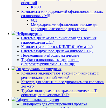
операций
КБСО
Комплекты микродренажей офтальмологических
силиконовых МД
МД
Микродренажи офтальмологические для
коррекции слезоотводящих путей
Нейрохирургия
Система дренажная силиконовая для лечения
гидроцефалии ДСГ
Комплект устройств к КШЛП-01 (Оммайя)
Система наружного дренажа ликвора СНД
Переходники нейрохирургические
Трубки силиконовые медицинские
(нейрохирургические) ТСМ (нр)
Эндоторакальная хирургия
Комплект эндопротезов трахеи силиконовых с
рентгеноконтрастной меткой
Катетер для селективного управляемого коллапса
легкого
Трубки эндотрахеально-трахеостомические Т-
образные, силиконовые ТэТс
Абдоминальная хирургия
Эндопротез для стентирования протока