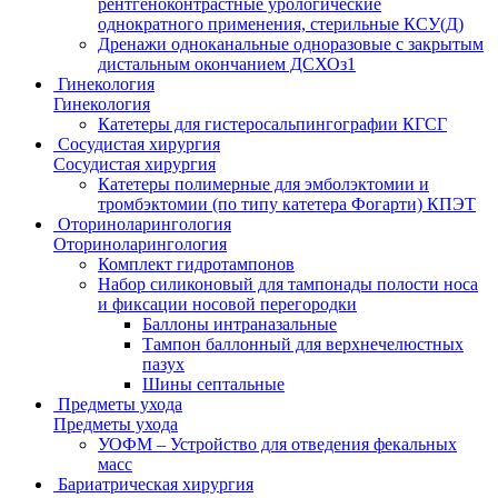
рентгеноконтрастные урологические
однократного применения, стерильные КСУ(Д)
Дренажи одноканальные одноразовые с закрытым
дистальным окончанием ДСХОз1
Гинекология
Гинекология
Катетеры для гистеросальпингографии КГСГ
Сосудистая хирургия
Сосудистая хирургия
Катетеры полимерные для эмболэктомии и
тромбэктомии (по типу катетера Фогарти) КПЭТ
Оториноларингология
Оториноларингология
Комплект гидротампонов
Набор силиконовый для тампонады полости носа
и фиксации носовой перегородки
Баллоны интраназальные
Тампон баллонный для верхнечелюстных
пазух
Шины септальные
Предметы ухода
Предметы ухода
УОФМ – Устройство для отведения фекальных
масс
Бариатрическая хирургия