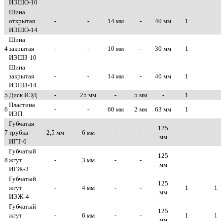
ИЭШО-10
Шина
открытая
-
-
14 мм
-
40 мм
1
ИЭШО-14
Шина
4
закрытая
-
-
10 мм
-
30 мм
1
ИЭШЗ-10
Шина
закрытая
-
-
14 мм
-
40 мм
1
ИЭШЗ-14
5
Диск ИЭД
-
25 мм
-
5 мм
-
1
Пластина
6
-
-
60 мм
2 мм
63 мм
1
ИЭП
Губчатая
125
7
трубка
2,5 мм
6 мм
-
-
мм
ИГТ-6
Губчатый
125
8
жгут
-
3 мм
-
-
мм
ИГЖ-3
Губчатый
125
жгут
-
4 мм
-
-
1
1
мм
ИЭЖ-4
Губчатый
125
жгут
-
6 мм
-
-
1
1
мм