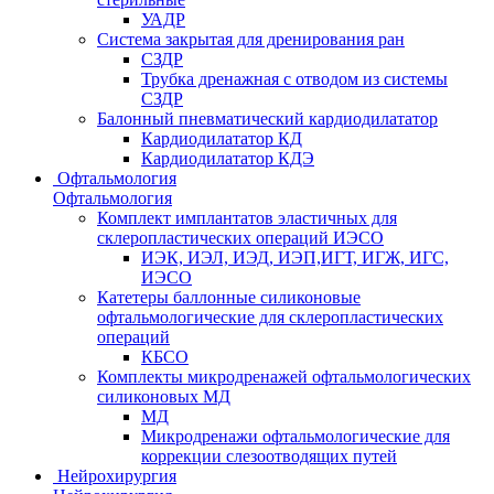
УАДР
Система закрытая для дренирования ран
СЗДР
Трубка дренажная с отводом из системы
СЗДР
Балонный пневматический кардиодилататор
Кардиодилататор КД
Кардиодилататор КДЭ
Офтальмология
Офтальмология
Комплект имплантатов эластичных для
склеропластических операций ИЭСО
ИЭК, ИЭЛ, ИЭД, ИЭП,ИГТ, ИГЖ, ИГС,
ИЭСО
Катетеры баллонные силиконовые
офтальмологические для склеропластических
операций
КБСО
Комплекты микродренажей офтальмологических
силиконовых МД
МД
Микродренажи офтальмологические для
коррекции слезоотводящих путей
Нейрохирургия