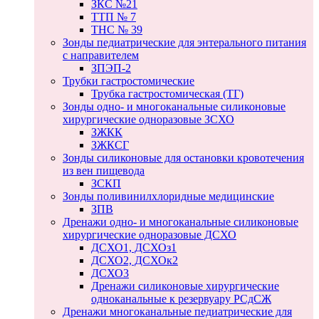
ЗКС №21
ТТП № 7
ТНС № 39
Зонды педиатрические для энтерального питания
с направителем
ЗПЭП-2
Трубки гастростомические
Трубка гастростомическая (ТГ)
Зонды одно- и многоканальные силиконовые
хирургические одноразовые ЗСХО
ЗЖКК
ЗЖКСГ
Зонды силиконовые для остановки кровотечения
из вен пищевода
ЗСКП
Зонды поливинилхлоридные медицинские
ЗПВ
Дренажи одно- и многоканальные силиконовые
хирургические одноразовые ДСХО
ДСХО1, ДСХОз1
ДСХО2, ДСХОк2
ДСХО3
Дренажи силиконовые хирургические
одноканальные к резервуару РСдСЖ
Дренажи многоканальные педиатрические для