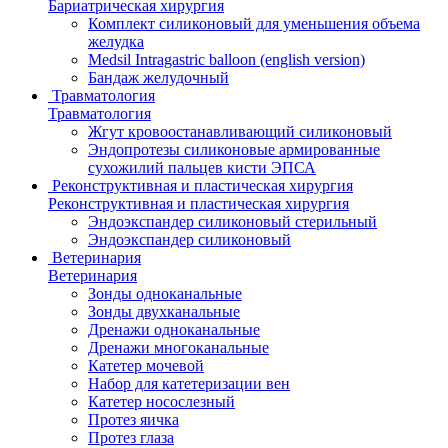
Бариатрическая хирургия
Комплект силиконовый для уменьшения объема
желудка
Medsil Intragastric balloon (english version)
Бандаж желудочный
Травматология
Травматология
Жгут кровоостанавливающий силиконовый
Эндопротезы силиконовые армированные
сухожилий пальцев кисти ЭПСА
Реконструктивная и пластическая хирургия
Реконструктивная и пластическая хирургия
Эндоэкспандер силиконовый стерильный
Эндоэкспандер силиконовый
Ветеринария
Ветеринария
Зонды одноканальные
Зонды двухканальные
Дренажи одноканальные
Дренажи многоканальные
Катетер мочевой
Набор для катетеризации вен
Катетер носослезный
Протез яичка
Протез глаза