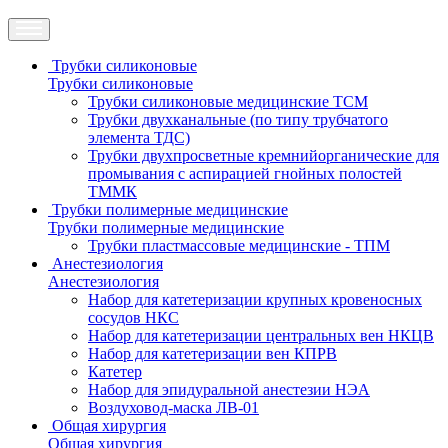
Трубки силиконовые
Трубки силиконовые
Трубки силиконовые медицинские ТСМ
Трубки двухканальные (по типу трубчатого
элемента ТДС)
Трубки двухпросветные кремнийорганические для
промывания с аспирацией гнойных полостей
ТММК
Трубки полимерные медицинские
Трубки полимерные медицинские
Трубки пластмассовые медицинские - ТПМ
Анестезиология
Анестезиология
Набор для катетеризации крупных кровеносных
сосудов НКС
Набор для катетеризации центральных вен НКЦВ
Набор для катетеризации вен КПРВ
Катетер
Набор для эпидуральной анестезии НЭА
Воздуховод-маска ЛВ-01
Общая хирургия
Общая хирургия