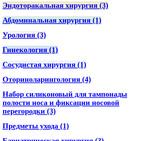
Эндоторакальная хирургия
(3)
Абдоминальная хирургия
(1)
Урология
(3)
Гинекология
(1)
Сосудистая хирургия
(1)
Оториноларингология
(4)
Набор силиконовый для тампонады
полости носа и фиксации носовой
перегородки
(3)
Предметы ухода
(1)
Бариатрическая хирургия
(3)