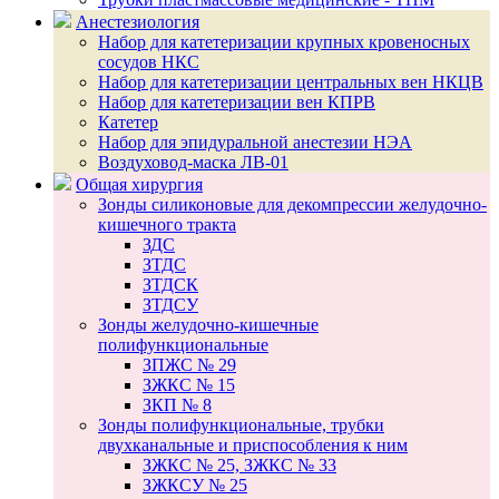
Анестезиология
Набор для катетеризации крупных кровеносных
сосудов НКС
Набор для катетеризации центральных вен НКЦВ
Набор для катетеризации вен КПРВ
Катетер
Набор для эпидуральной анестезии НЭА
Воздуховод-маска ЛВ-01
Общая хирургия
Зонды силиконовые для декомпрессии желудочно-
кишечного тракта
ЗДС
ЗТДС
ЗТДСК
ЗТДСУ
Зонды желудочно-кишечные
полифункциональные
ЗПЖС № 29
ЗЖКС № 15
ЗКП № 8
Зонды полифункциональные, трубки
двухканальные и приспособления к ним
ЗЖКС № 25, ЗЖКС № 33
ЗЖКСУ № 25