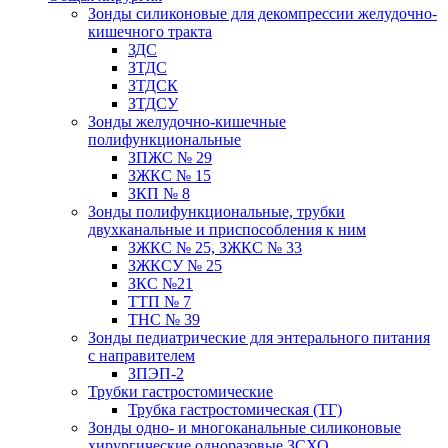
Зонды силиконовые для декомпрессии желудочно-
кишечного тракта
ЗДС
ЗТДС
ЗТДСК
ЗТДСУ
Зонды желудочно-кишечные
полифункциональные
ЗПЖС № 29
ЗЖКС № 15
ЗКП № 8
Зонды полифункциональные, трубки
двухканальные и приспособления к ним
ЗЖКС № 25, ЗЖКС № 33
ЗЖКСУ № 25
ЗКС №21
ТТП № 7
ТНС № 39
Зонды педиатрические для энтерального питания
с направителем
ЗПЭП-2
Трубки гастростомические
Трубка гастростомическая (ТГ)
Зонды одно- и многоканальные силиконовые
хирургические одноразовые ЗСХО