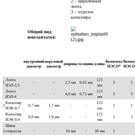
2 – циркляжная
лента
3 – отрезок
капилляра
Общий вид
имплантатов:
внутренний
наружный
Комплект
Компл
ширина
толщина
длина
диаметр
диаметр
ИЭСО*
ИЭСО
Лента
125
1
-
-
2,5 мм
0,65 мм
5
5
ИЭЛ-2,5
мм
Лента
125
-
-
4,0 мм
0,75 мм
5
5
ИЭЛ-4
мм
Капилляр
125
2
0,7 мм
1,7 мм
-
-
1
1
ИЭК-0,7
мм
Капилляр
125
0,9 мм
1,9 мм
-
-
1
1
ИЭК-0,9
мм
Шина
3
открытая
-
-
10 мм
-
30 мм
1