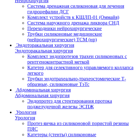
Нейрохирургия
Система дренажная силиконовая для лечения
гидроцефалии ДСГ
Комплект устройств к КШЛП-01 (Оммайя)
Система наружного дренажа ликвора СНД
Переходники нейрохирургические
Трубки силиконовые медицинские
(нейрохирургические) ТСМ (нр)
Эндоторакальная хирургия
Эндоторакальная хирургия
Комплект эндопротезов трахеи силиконовых с
рентгеноконтрастной меткой
Катетер для селективного управляемого коллапса
легкого
Трубки эндотрахеально-трахеостомические Т-
образные, силиконовые ТэТс
Абдоминальная хирургия
Абдоминальная хирургия
Эндопротез для стентирования протока
поджелудочной железы ЭСПЖ
Урология
Урология
Протез яичка из силиконовой пористой резины
ПЯС
Катетеры (стенты) силиконовые