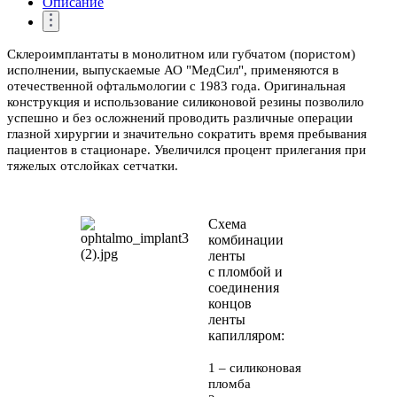
Описание
Склероимплантаты в монолитном или губчатом (пористом)
исполнении, выпускаемые
АО "МедСил", применяются в
отечественной офтальмологии с 1983 года. Оригинальная
конструкция и использование силиконовой резины позволило
успешно и без осложнений проводить различные операции
глазной хирургии и значительно сократить время пребывания
пациентов в стационаре. Увеличился процент прилегания при
тяжелых отслойках сетчатки.
Схема
комбинации
ленты
с пломбой и
соединения
концов
ленты
капилляром:
1 – силиконовая
пломба