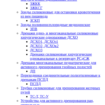
ЗЖКК
ЗЖКСГ
Зонды силиконовые для остановки кровотечения
из вен пищевода
ЗСКП
Зонды поливинилхлоридные медицинские
ЗПВ
Дренажи одно- и многоканальные силиконовые
хирургические одноразовые ДСХО
ДСХО1, ДСХОз1
ДСХО2, ДСХОк2
ДСХО3
Дренажи силиконовые хирургические
одноканальные к резервуару РСдСЖ
Дренажи многоканальные педиатрические для
активного дренирования гнойных полостей
ДП
Переходники соединительные полиэтиленовые к
дренажам ПСПД
ПСПД
Трубки силиконовые для дренирования желчных
путей
ТС-Т, ТС-У
Устройства для активного дренирования ран,
стерильные