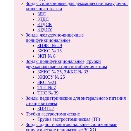
Зонды силиконовые для декомпрессии желудочно-
кишечного тракта
ЗДС
ЗТДС
ЗТДСК
ЗТДСУ
Зонды желудочно-кишечные
полифункциональные
ЗПЖС № 29
ЗЖКС № 15
ЗКП № 8
Зонды полифункциональные, трубки
двухканальные и приспособления к ним
ЗЖКС № 25, ЗЖКС № 33
ЗЖКСУ № 25
ЗКС №21
ТТП № 7
ТНС № 39
Зонды педиатрические для энтерального питания
с направителем
ЗПЭП-2
Трубки гастростомические
Трубка гастростомическая (ТГ)
Зонды одно- и многоканальные силиконовые
хирургические одноразовые ЗСХО