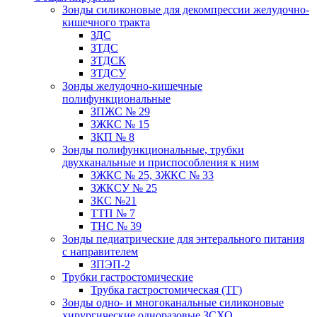
Зонды силиконовые для декомпрессии желудочно-
кишечного тракта
ЗДС
ЗТДС
ЗТДСК
ЗТДСУ
Зонды желудочно-кишечные
полифункциональные
ЗПЖС № 29
ЗЖКС № 15
ЗКП № 8
Зонды полифункциональные, трубки
двухканальные и приспособления к ним
ЗЖКС № 25, ЗЖКС № 33
ЗЖКСУ № 25
ЗКС №21
ТТП № 7
ТНС № 39
Зонды педиатрические для энтерального питания
с направителем
ЗПЭП-2
Трубки гастростомические
Трубка гастростомическая (ТГ)
Зонды одно- и многоканальные силиконовые
хирургические одноразовые ЗСХО