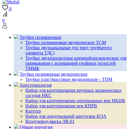
0
0
Трубки силиконовые
Трубки силиконовые медицинские ТСМ
Трубки двухканальные (по типу трубчатого
элемента ТДС)
Трубки двухпросветные кремнийорганические для
промывания с аспирацией гнойных полостей
ТММК
Трубки полимерные медицинские
Трубки пластмассовые медицинские - ТПМ
Анестезиология
Набор для катетеризации крупных кровеносных
сосудов НКС
Набор для катетеризации центральных вен НКЦВ
Набор для катетеризации вен КПРВ
Катетер
Набор для эпидуральной анестезии НЭА
Воздуховод-маска ЛВ-01
Общая хирургия