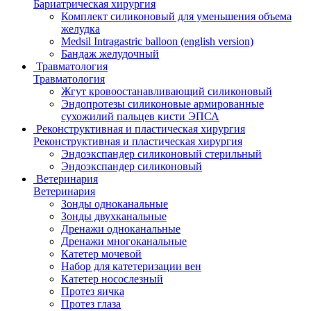
Бариатрическая хирургия
Комплект силиконовый для уменьшения объема
желудка
Medsil Intragastric balloon (english version)
Бандаж желудочный
Травматология
Травматология
Жгут кровоостанавливающий силиконовый
Эндопротезы силиконовые армированные
сухожилий пальцев кисти ЭПСА
Реконструктивная и пластическая хирургия
Реконструктивная и пластическая хирургия
Эндоэкспандер силиконовый стерильный
Эндоэкспандер силиконовый
Ветеринария
Ветеринария
Зонды одноканальные
Зонды двухканальные
Дренажи одноканальные
Дренажи многоканальные
Катетер мочевой
Набор для катетеризации вен
Катетер носослезный
Протез яичка
Протез глаза