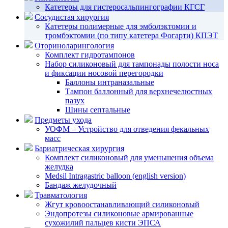
Катетеры для гистеросальпингографии КГСГ
Сосудистая хирургия
Катетеры полимерные для эмболэктомии и
тромбэктомии (по типу катетера Фогарти) КПЭТ
Оториноларингология
Комплект гидротампонов
Набор силиконовый для тампонады полости носа
и фиксации носовой перегородки
Баллоны интраназальные
Тампон баллонный для верхнечелюстных
пазух
Шины септальные
Предметы ухода
УОФМ – Устройство для отведения фекальных
масс
Бариатрическая хирургия
Комплект силиконовый для уменьшения объема
желудка
Medsil Intragastric balloon (english version)
Бандаж желудочный
Травматология
Жгут кровоостанавливающий силиконовый
Эндопротезы силиконовые армированные
сухожилий пальцев кисти ЭПСА