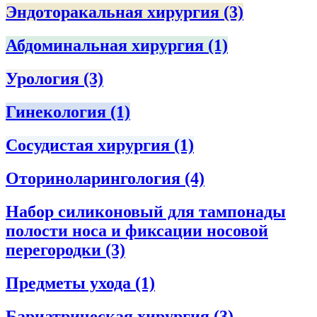
Эндоторакальная хирургия
(3)
Абдоминальная хирургия
(1)
Урология
(3)
Гинекология
(1)
Сосудистая хирургия
(1)
Оториноларингология
(4)
Набор силиконовый для тампонады
полости носа и фиксации носовой
перегородки
(3)
Предметы ухода
(1)
Бариатрическая хирургия
(3)