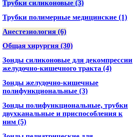
Трубки силиконовые
(3)
Трубки полимерные медицинские
(1)
Анестезиология
(6)
Общая хирургия
(30)
Зонды силиконовые для декомпрессии
желудочно-кишечного тракта
(4)
Зонды желудочно-кишечные
полифункциональные
(3)
Зонды полифункциональные, трубки
двухканальные и приспособления к
ним
(5)
Зонды педиатрические для