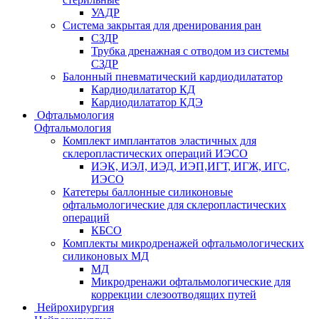
УАДР
Система закрытая для дренирования ран
СЗДР
Трубка дренажная с отводом из системы
СЗДР
Балонный пневматический кардиодилататор
Кардиодилататор КД
Кардиодилататор КДЭ
Офтальмология
Офтальмология
Комплект имплантатов эластичных для
склеропластических операций ИЭСО
ИЭК, ИЭЛ, ИЭД, ИЭП,ИГТ, ИГЖ, ИГС,
ИЭСО
Катетеры баллонные силиконовые
офтальмологические для склеропластических
операций
КБСО
Комплекты микродренажей офтальмологических
силиконовых МД
МД
Микродренажи офтальмологические для
коррекции слезоотводящих путей
Нейрохирургия