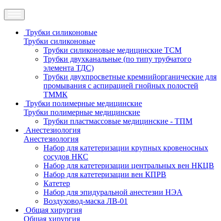
Трубки силиконовые
Трубки силиконовые
Трубки силиконовые медицинские ТСМ
Трубки двухканальные (по типу трубчатого
элемента ТДС)
Трубки двухпросветные кремнийорганические для
промывания с аспирацией гнойных полостей
ТММК
Трубки полимерные медицинские
Трубки полимерные медицинские
Трубки пластмассовые медицинские - ТПМ
Анестезиология
Анестезиология
Набор для катетеризации крупных кровеносных
сосудов НКС
Набор для катетеризации центральных вен НКЦВ
Набор для катетеризации вен КПРВ
Катетер
Набор для эпидуральной анестезии НЭА
Воздуховод-маска ЛВ-01
Общая хирургия
Общая хирургия