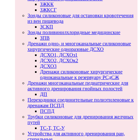
ЗЖКК
ЗЖКСГ
Зонды силиконовые для остановки кровотечения
из вен пищевода
ЗСКП
Зонды поливинилхлоридные медицинские
ЗПВ
Дренажи одно- и многоканальные силиконовые
хирургические одноразовые ДСХО
ДСХО1, ДСХОз1
ДСХО2, ДСХОк2
ДСХО3
Дренажи силиконовые хирургические
одноканальные к резервуару РСдСЖ
Дренажи многоканальные педиатрические для
активного дренирования гнойных полостей
ДП
Переходники соединительные полиэтиленовые к
дренажам ПСПД
ПСПД
Трубки силиконовые для дренирования желчных
путей
ТС-Т, ТС-У
Устройства для активного дренирования ран,
стерильные