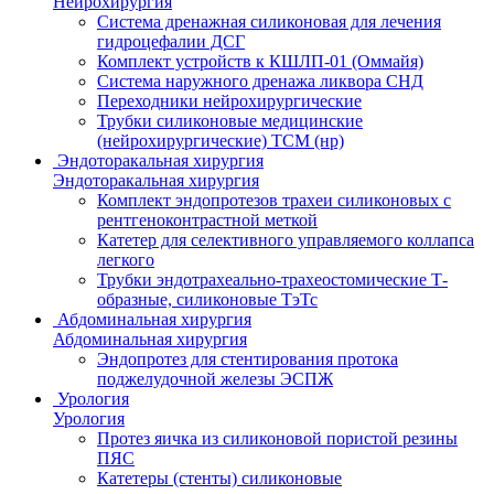
Нейрохирургия
Система дренажная силиконовая для лечения
гидроцефалии ДСГ
Комплект устройств к КШЛП-01 (Оммайя)
Система наружного дренажа ликвора СНД
Переходники нейрохирургические
Трубки силиконовые медицинские
(нейрохирургические) ТСМ (нр)
Эндоторакальная хирургия
Эндоторакальная хирургия
Комплект эндопротезов трахеи силиконовых с
рентгеноконтрастной меткой
Катетер для селективного управляемого коллапса
легкого
Трубки эндотрахеально-трахеостомические Т-
образные, силиконовые ТэТс
Абдоминальная хирургия
Абдоминальная хирургия
Эндопротез для стентирования протока
поджелудочной железы ЭСПЖ
Урология
Урология
Протез яичка из силиконовой пористой резины
ПЯС
Катетеры (стенты) силиконовые