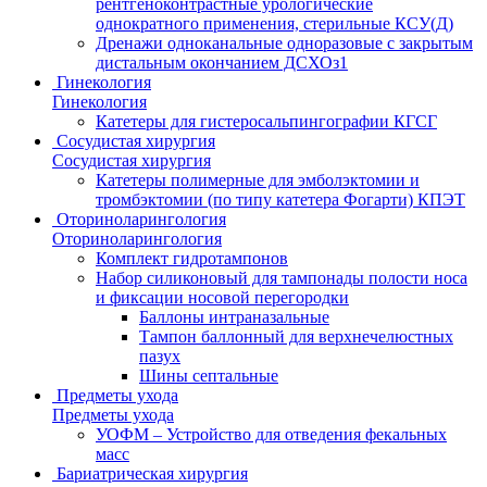
рентгеноконтрастные урологические
однократного применения, стерильные КСУ(Д)
Дренажи одноканальные одноразовые с закрытым
дистальным окончанием ДСХОз1
Гинекология
Гинекология
Катетеры для гистеросальпингографии КГСГ
Сосудистая хирургия
Сосудистая хирургия
Катетеры полимерные для эмболэктомии и
тромбэктомии (по типу катетера Фогарти) КПЭТ
Оториноларингология
Оториноларингология
Комплект гидротампонов
Набор силиконовый для тампонады полости носа
и фиксации носовой перегородки
Баллоны интраназальные
Тампон баллонный для верхнечелюстных
пазух
Шины септальные
Предметы ухода
Предметы ухода
УОФМ – Устройство для отведения фекальных
масс
Бариатрическая хирургия