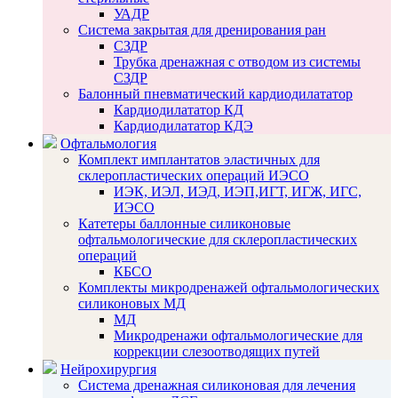
УАДР
Система закрытая для дренирования ран
СЗДР
Трубка дренажная с отводом из системы
СЗДР
Балонный пневматический кардиодилататор
Кардиодилататор КД
Кардиодилататор КДЭ
Офтальмология
Комплект имплантатов эластичных для
склеропластических операций ИЭСО
ИЭК, ИЭЛ, ИЭД, ИЭП,ИГТ, ИГЖ, ИГС,
ИЭСО
Катетеры баллонные силиконовые
офтальмологические для склеропластических
операций
КБСО
Комплекты микродренажей офтальмологических
силиконовых МД
МД
Микродренажи офтальмологические для
коррекции слезоотводящих путей
Нейрохирургия
Система дренажная силиконовая для лечения