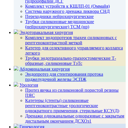
гидроцефалии ДСГ
Комплект устройств к КШЛП-01 (Оммайя)
Система наружного дренажа ликвора СНД
Переходники нейрохирургические
Трубки силиконовые медицинские
(нейрохирургические) ТСМ (нр)
Эндоторакальная хирургия
Комплект эндопротезов трахеи силиконовых с
рентгеноконтрастной меткой
Катетер для селективного управляемого коллапса
легкого
Трубки эндотрахеально-трахеостомические Т-
образные, силиконовые ТэТс
Абдоминальная хирургия
Эндопротез для стентирования протока
поджелудочной железы ЭСПЖ
Урология
Протез яичка из силиконовой пористой резины
ПЯС
Катетеры (стенты) силиконовые
рентгеноконтрастные урологические
однократного применения, стерильные КСУ(Д)
Дренажи одноканальные одноразовые с закрытым
дистальным окончанием ДСХОз1
Гинекология