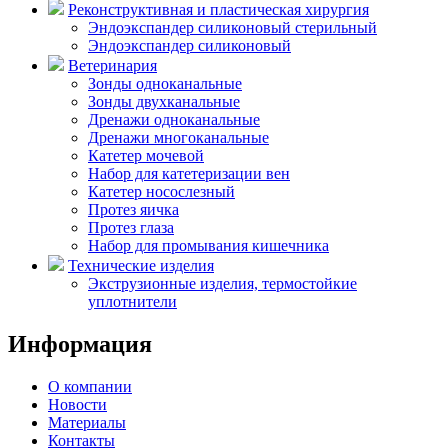
Реконструктивная и пластическая хирургия
Эндоэкспандер силиконовый стерильный
Эндоэкспандер силиконовый
Ветеринария
Зонды одноканальные
Зонды двухканальные
Дренажи одноканальные
Дренажи многоканальные
Катетер мочевой
Набор для катетеризации вен
Катетер носослезный
Протез яичка
Протез глаза
Набор для промывания кишечника
Технические изделия
Экструзионные изделия, термостойкие
уплотнители
Информация
О компании
Новости
Материалы
Контакты