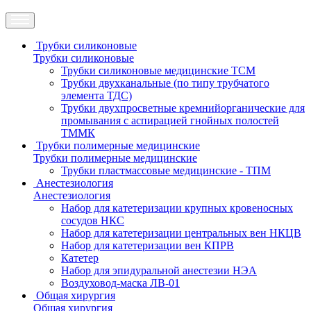
Трубки силиконовые
Трубки силиконовые
Трубки силиконовые медицинские ТСМ
Трубки двухканальные (по типу трубчатого
элемента ТДС)
Трубки двухпросветные кремнийорганические для
промывания с аспирацией гнойных полостей
ТММК
Трубки полимерные медицинские
Трубки полимерные медицинские
Трубки пластмассовые медицинские - ТПМ
Анестезиология
Анестезиология
Набор для катетеризации крупных кровеносных
сосудов НКС
Набор для катетеризации центральных вен НКЦВ
Набор для катетеризации вен КПРВ
Катетер
Набор для эпидуральной анестезии НЭА
Воздуховод-маска ЛВ-01
Общая хирургия
Общая хирургия