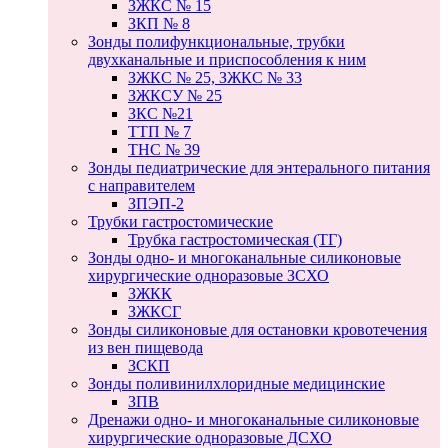
ЗЖКС № 15
ЗКП № 8
Зонды полифункциональные, трубки
двухканальные и приспособления к ним
ЗЖКС № 25, ЗЖКС № 33
ЗЖКСУ № 25
ЗКС №21
ТТП № 7
ТНС № 39
Зонды педиатрические для энтерального питания
с направителем
ЗПЭП-2
Трубки гастростомические
Трубка гастростомическая (ТГ)
Зонды одно- и многоканальные силиконовые
хирургические одноразовые ЗСХО
ЗЖКК
ЗЖКСГ
Зонды силиконовые для остановки кровотечения
из вен пищевода
ЗСКП
Зонды поливинилхлоридные медицинские
ЗПВ
Дренажи одно- и многоканальные силиконовые
хирургические одноразовые ДСХО