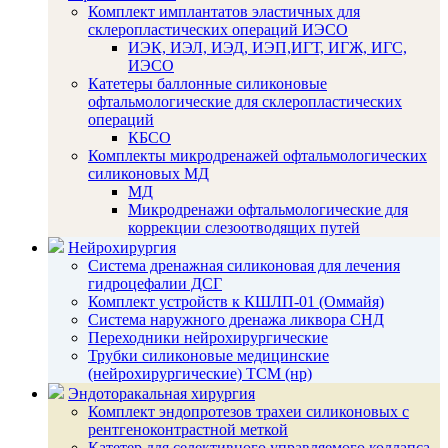
Комплект имплантатов эластичных для
склеропластических операций ИЭСО
ИЭК, ИЭЛ, ИЭД, ИЭП,ИГТ, ИГЖ, ИГС,
ИЭСО
Катетеры баллонные силиконовые
офтальмологические для склеропластических
операций
КБСО
Комплекты микродренажей офтальмологических
силиконовых МД
МД
Микродренажи офтальмологические для
коррекции слезоотводящих путей
Нейрохирургия
Система дренажная силиконовая для лечения
гидроцефалии ДСГ
Комплект устройств к КШЛП-01 (Оммайя)
Система наружного дренажа ликвора СНД
Переходники нейрохирургические
Трубки силиконовые медицинские
(нейрохирургические) ТСМ (нр)
Эндоторакальная хирургия
Комплект эндопротезов трахеи силиконовых с
рентгеноконтрастной меткой
Катетер для селективного управляемого коллапса