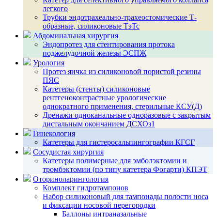
легкого
Трубки эндотрахеально-трахеостомические Т-
образные, силиконовые ТэТс
Абдоминальная хирургия
Эндопротез для стентирования протока
поджелудочной железы ЭСПЖ
Урология
Протез яичка из силиконовой пористой резины
ПЯС
Катетеры (стенты) силиконовые
рентгеноконтрастные урологические
однократного применения, стерильные КСУ(Д)
Дренажи одноканальные одноразовые с закрытым
дистальным окончанием ДСХОз1
Гинекология
Катетеры для гистеросальпингографии КГСГ
Сосудистая хирургия
Катетеры полимерные для эмболэктомии и
тромбэктомии (по типу катетера Фогарти) КПЭТ
Оториноларингология
Комплект гидротампонов
Набор силиконовый для тампонады полости носа
и фиксации носовой перегородки
Баллоны интраназальные