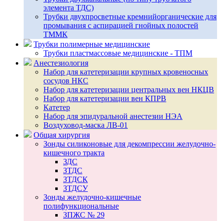
элемента ТДС)
Трубки двухпросветные кремнийорганические для
промывания с аспирацией гнойных полостей
ТММК
Трубки полимерные медицинские
Трубки пластмассовые медицинские - ТПМ
Анестезиология
Набор для катетеризации крупных кровеносных
сосудов НКС
Набор для катетеризации центральных вен НКЦВ
Набор для катетеризации вен КПРВ
Катетер
Набор для эпидуральной анестезии НЭА
Воздуховод-маска ЛВ-01
Общая хирургия
Зонды силиконовые для декомпрессии желудочно-
кишечного тракта
ЗДС
ЗТДС
ЗТДСК
ЗТДСУ
Зонды желудочно-кишечные
полифункциональные
ЗПЖС № 29