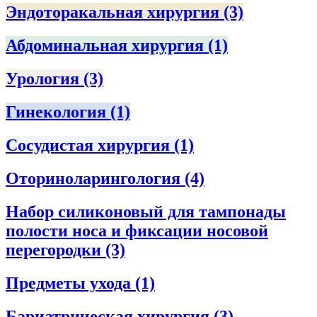
Эндоторакальная хирургия
(3)
Абдоминальная хирургия
(1)
Урология
(3)
Гинекология
(1)
Сосудистая хирургия
(1)
Оториноларингология
(4)
Набор силиконовый для тампонады
полости носа и фиксации носовой
перегородки
(3)
Предметы ухода
(1)
Бариатрическая хирургия
(3)