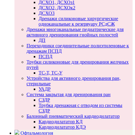
ДСХО1, ДСХОз1
ДСХО2, ДСХОк2
ДСХО3
Дренажи силиконовые хирургические
одноканальные к резервуару РСдСЖ
Дренажи многоканальные педиатрические для
активного дренирования гнойных полостей
ДП
Переходники соединительные полиэтиленовые к
дренажам ПСПД
ПСПД
Трубки силиконовые для дренирования желчных
путей
ТС-Т, ТС-У
Устройства для активного дренирования ран,
стерильные
УАДР
Система закрытая для дренирования ран
СЗДР
Трубка дренажная с отводом из системы
СЗДР
Балонный пневматический кардиодилататор
Кардиодилататор КД
Кардиодилататор КДЭ
Офтальмология