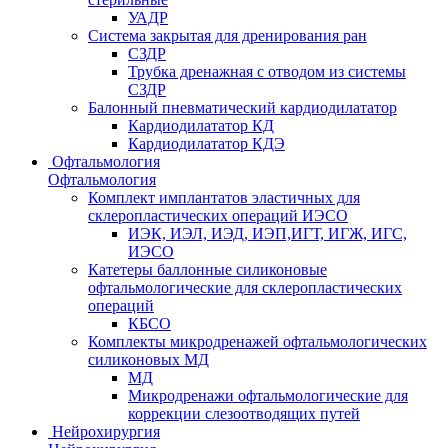
УАДР
Система закрытая для дренирования ран
СЗДР
Трубка дренажная с отводом из системы
СЗДР
Балонный пневматический кардиодилататор
Кардиодилататор КД
Кардиодилататор КДЭ
Офтальмология
Офтальмология
Комплект имплантатов эластичных для
склеропластических операций ИЭСО
ИЭК, ИЭЛ, ИЭД, ИЭП,ИГТ, ИГЖ, ИГС,
ИЭСО
Катетеры баллонные силиконовые
офтальмологические для склеропластических
операций
КБСО
Комплекты микродренажей офтальмологических
силиконовых МД
МД
Микродренажи офтальмологические для
коррекции слезоотводящих путей
Нейрохирургия