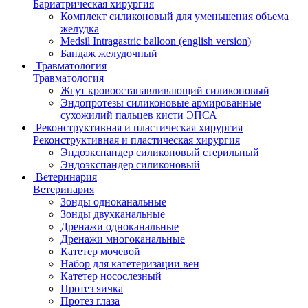
Бариатрическая хирургия
Комплект силиконовый для уменьшения объема
желудка
Medsil Intragastric balloon (english version)
Бандаж желудочный
Травматология
Травматология
Жгут кровоостанавливающий силиконовый
Эндопротезы силиконовые армированные
сухожилий пальцев кисти ЭПСА
Реконструктивная и пластическая хирургия
Реконструктивная и пластическая хирургия
Эндоэкспандер силиконовый стерильный
Эндоэкспандер силиконовый
Ветеринария
Ветеринария
Зонды одноканальные
Зонды двухканальные
Дренажи одноканальные
Дренажи многоканальные
Катетер мочевой
Набор для катетеризации вен
Катетер носослезный
Протез яичка
Протез глаза