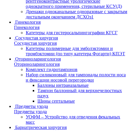
рентгеноконтрастные урологические
однократного применения, стерильные КСУ(Д)
Дренажи одноканальные одноразовые с закрытым
дистальным окончанием ДСХОз1
Гинекология
Гинекология
Катетеры для гистеросальпингографии КГСГ
Сосудистая хирургия
Сосудистая хирургия
Катетеры полимерные для эмболэктомии и
тромбэктомии (по типу катетера Фогарти) КПЭТ
Оториноларингология
Оториноларингология
Комплект гидротампонов
Набор силиконовый для тампонады полости носа
и фиксации носовой перегородки
Баллоны интраназальные
Тампон баллонный для верхнечелюстных
пазух
Шины септальные
Предметы ухода
Предметы ухода
УОФМ – Устройство для отведения фекальных
масс
Бариатрическая хирургия