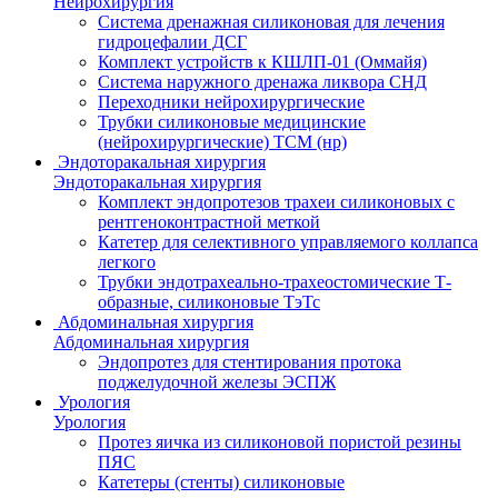
Нейрохирургия
Система дренажная силиконовая для лечения
гидроцефалии ДСГ
Комплект устройств к КШЛП-01 (Оммайя)
Система наружного дренажа ликвора СНД
Переходники нейрохирургические
Трубки силиконовые медицинские
(нейрохирургические) ТСМ (нр)
Эндоторакальная хирургия
Эндоторакальная хирургия
Комплект эндопротезов трахеи силиконовых с
рентгеноконтрастной меткой
Катетер для селективного управляемого коллапса
легкого
Трубки эндотрахеально-трахеостомические Т-
образные, силиконовые ТэТс
Абдоминальная хирургия
Абдоминальная хирургия
Эндопротез для стентирования протока
поджелудочной железы ЭСПЖ
Урология
Урология
Протез яичка из силиконовой пористой резины
ПЯС
Катетеры (стенты) силиконовые