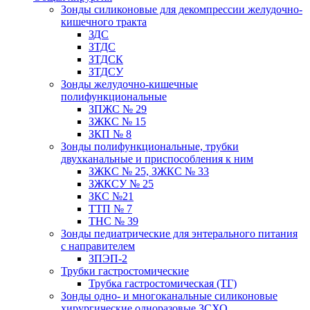
Зонды силиконовые для декомпрессии желудочно-
кишечного тракта
ЗДС
ЗТДС
ЗТДСК
ЗТДСУ
Зонды желудочно-кишечные
полифункциональные
ЗПЖС № 29
ЗЖКС № 15
ЗКП № 8
Зонды полифункциональные, трубки
двухканальные и приспособления к ним
ЗЖКС № 25, ЗЖКС № 33
ЗЖКСУ № 25
ЗКС №21
ТТП № 7
ТНС № 39
Зонды педиатрические для энтерального питания
с направителем
ЗПЭП-2
Трубки гастростомические
Трубка гастростомическая (ТГ)
Зонды одно- и многоканальные силиконовые
хирургические одноразовые ЗСХО