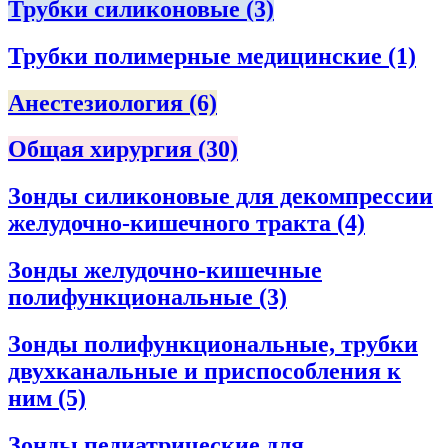
Трубки силиконовые
(3)
Трубки полимерные медицинские
(1)
Анестезиология
(6)
Общая хирургия
(30)
Зонды силиконовые для декомпрессии
желудочно-кишечного тракта
(4)
Зонды желудочно-кишечные
полифункциональные
(3)
Зонды полифункциональные, трубки
двухканальные и приспособления к
ним
(5)
Зонды педиатрические для