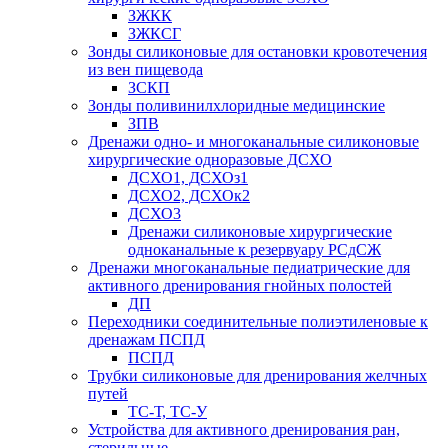
ЗЖКК
ЗЖКСГ
Зонды силиконовые для остановки кровотечения
из вен пищевода
ЗСКП
Зонды поливинилхлоридные медицинские
ЗПВ
Дренажи одно- и многоканальные силиконовые
хирургические одноразовые ДСХО
ДСХО1, ДСХОз1
ДСХО2, ДСХОк2
ДСХО3
Дренажи силиконовые хирургические
одноканальные к резервуару РСдСЖ
Дренажи многоканальные педиатрические для
активного дренирования гнойных полостей
ДП
Переходники соединительные полиэтиленовые к
дренажам ПСПД
ПСПД
Трубки силиконовые для дренирования желчных
путей
ТС-Т, ТС-У
Устройства для активного дренирования ран,
стерильные